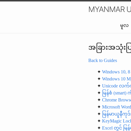
MYANMAR U
မူလ
အခြားအသုံးပြ
Back to Guides
✦
Windows 10, 8 
✦
Windows 10 My
✦
Unicode လက်က
✦
မြန်စံ (smart)
✦
Chrome Browser
✦
Microsoft Wor
✦
မြန်မာယူနီကုဒ
✦
KeyMagic Lock
✦
Excel တွင် မြန