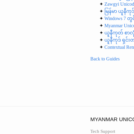
✦
Zawgyi Unicod
✦
မြန်မာ ယူနီကု
✦
Windows 7 တွင်
✦
Myanmar Unico
✦
ယူ​နီ​ကုတ် စာလုံ
✦
ယူနီကုဒ် ရှင်း
✦
Contextual Re
Back to Guides
MYANMAR UNIC
Tech Support