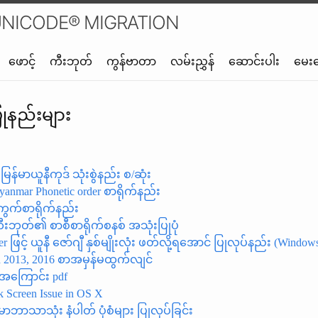
NICODE® MIGRATION
ဖောင့်
ကီးဘုတ်
ကွန်ဗာတာ
လမ်းညွှန်
ဆောင်းပါး
မေး
ုနည်းများ
မြန်မာယူနီကုဒ် သုံးစွဲနည်း စ/ဆုံး
anmar Phonetic order စာရိုက်နည်း
ွက်စာရိုက်နည်း
 ကီးဘုတ်၏ စာစီစာရိုက်စနစ် အသုံးပြုပုံ
 ဖြင့် ယူနီ ဇော်ဂျီ နှစ်မျိုးလုံး ဖတ်လို့ရအောင် ပြုလုပ်နည်း (Windows
d 2013, 2016 စာအမှန်မထွက်လျင်
်အကြောင်း pdf
 Screen Issue in OS X
်မာဘာသာသုံး နံပါတ် ပုံစံများ ပြုလုပ်ခြင်း