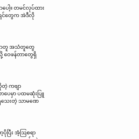
တာပေါ့။ တမင်လုပ်ထား
ှင်တွေက အဲဒီလို
ခရာတူ အသံတူတွေ
ု့ ဝေဖန်တာတွေရှိ
ုတဲ့ ကဗျာ
စာပေမှာ ပထမဆုံးပြူ
ပဲရှိသေးတဲ့ သာမဏေ
့ပိုပြီး အံ့ဩစရာ