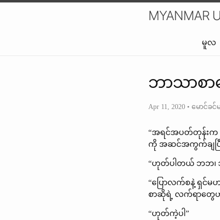
MYANMAR U
မူလ
ဘာသာစာပေ
Apr 11, 2020
•
မောင်ခင်မ
“အရင်အပတ်တုန်းက ရှင
ကို အဆင်အကွက်ချပြ
“ဟုတ်ပါတယ် ဘဘ၊ 
“ပြောလက်စနဲ့ ရှင်မ
စာဆိုရဲ့ လက်ရာတွေဟ
“ဟုတ်ကဲ့ပါ”