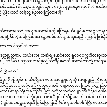
်္ကာကြီးရေးတော့ ရှေ့မှာနမူနာယူစရာ စာတစ်စောင် တစ်ဖွဲ့မှ မရှ
င်းတယ်။ ဒီတော့ပညာရှင်တွေက ရှေ့မှာ နမူနာယူစရာမရှိဘဲ စာဆိ
ို ဖွဲ့နိုင်တာပါလိမ့်လို့ စဉ်းစားကြတာပေါ့”
ေါက်တာလှဘေရဲ့ အယူအဆတစ်ခုကို ပြောရမယ်။ ရှင်မဟာရဋ္ဌသာရဟ
ုလိုရေးဖွဲ့ နိုင်တဲ့အကြောင်းက သူ့နောင်တော်ရဲ့ အကူအညီ ကြောင့် ဖြစ်န
ဆိုတာ ဘယ်သူပါလဲ ဘဘ”
တ္ထုပ္ပတ္တိမှာပါတယ်လေ။ စာဆိုရဲ့ နောင်တော် ရှင်ဝရစက္ကပါလဆိုတာ သိ
ေါ့။ အဲဒီမှာ ပညာသွားသင်ခဲ့လို့ သိင်္ဃိုဠ်ရောက် ဆရာတော်လို့ ထင်
ိပါပြီ ဘဘ”
်မှာ ရှိစဉ်တုန်းက သီဟိုဠ်မှာ ဇာတကဝတ္ထုတွေကို ကဗျာရှည်ကြီးတွေ
ီဟိုဠ်စာပေ သမိုင်းကိုကြည့်ရင် အဲဒီကဗျာတွေအကြောင်းတွေ့ နိုင်တယ
ောင်း ဆရာကြီးအကြောင်း ဖွဲ့တဲ့ ဂုတ္တိလဇာတ်ကဗျာ သီဟိုဠ်မှာ ပေ
်တာလှဘေကဘယ်လိုယူဆသလဲဆိုရင် သိင်္ဃဠ်ရောက် ဆရာတော်ဟာ
့ ရှင်မဟာရဋ္ဌသာရကို ပြန်ပြောပြလို့ စိတ်ကူးပေါ်ပေါက်ပြီး ဇာတကပျို