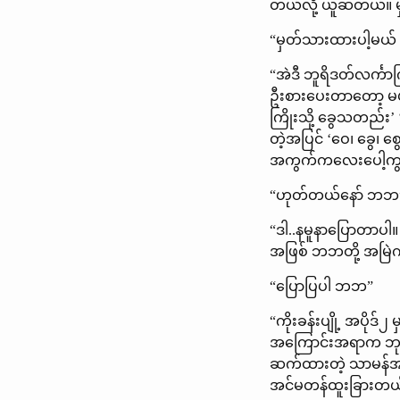
တယ်လို့ ယူဆတယ်။ မ
“မှတ်သားထားပါ့မယ
“အဲဒီ ဘူရိဒတ်လင်္က
ဦးစားပေးတာတော့ မဟုတ်
ကြိုးသို့ ခွေသတည်း’ ‘
တဲ့အပြင် ‘ဝေ၊ ခွေ၊
အကွက်ကလေးပေါ့ကွ
“ဟုတ်တယ်နော် ဘဘ
“ဒါ..နမူနာပြောတာပ
အဖြစ် ဘဘတို့ အမြဲကိ
“ပြောပြပါ ဘဘ”
“ကိုးခန်းပျို့ အပိုဒ်
အကြောင်းအရာက ဘုရာ
ဆက်ထားတဲ့ သာမန်အ
အင်မတန်ထူးခြားတယ်