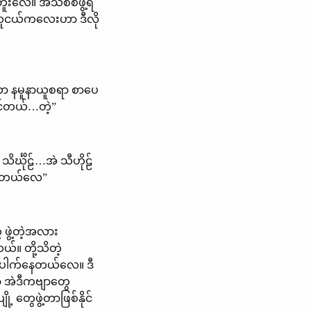
ိဘူးလေ။ အသစ်စဖွဲ့ရ
ုလူငယ်ကလေးဟာ ဒီလို
ာ နမူနာယူစရာ စာပေ
ိုင်တယ်…တဲ့”
င်္ဃိုဠ်…အဲ သီဟိုဠ်
ရှားတယ်လေ”
 ဖွဲ့တဲ့အလား
်။ တို့သိတဲ့
ါ်ပေါက်နေတယ်လေ။ ဒီ
 အဲဒီကဗျာတွေ
့ တွေဖွဲ့တာဖြစ်နိုင်