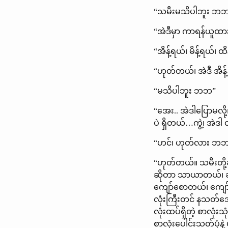
“သမီးမသိပါဘူး ဘဘ၊
“အဲဒီမှာ ကာရန်ယူထား
“အိန့်ရယ်၊ မိန့်ရယ
“ဟုတ်တယ်၊ အဲဒီ အိန့်
“မသိပါဘူး ဘဘ”
“အေး.. အဲဒါပြောမလို့။
ပဲ ရှိတယ်…ကွဲ့၊ အဲဒါ
“ဟင်၊ ဟုတ်လား ဘ
“ဟုတ်တယ်။ သမီးတို့ဆရ
ဆိုတာ သာယာတယ်၊ ချို
ကျော်စောတယ်၊ ကျော်က
လုံးကြီးတင် နသတ်အော
လုံးထပ်ရှိတဲ့ စာလုံးသ
စာလုံးပေါင်းသတ်ပုံန