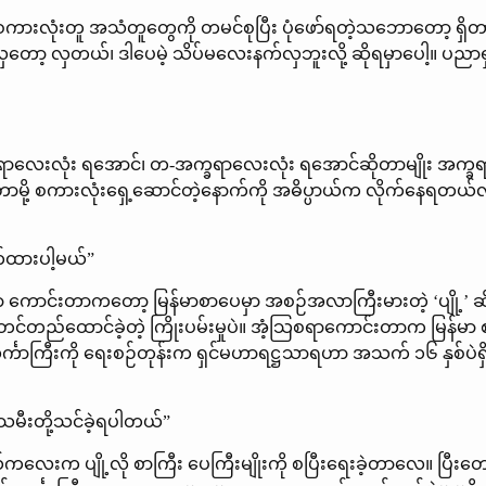
စကားလုံးတူ အသံတူတွေကို တမင်စုပြီး ပုံဖော်ရတဲ့သဘောတော့ ရှိ
လှတော့ လှတယ်၊ ဒါပေမဲ့ သိပ်မလေးနက်လှဘူးလို့ ဆိုရမှာပေါ့။ ပညာရ
ရာလေးလုံး ရအောင်၊ တ-အက္ခရာလေးလုံး ရအောင်ဆိုတာမျိုး အက္
မို့ စကားလုံးရှေ့ဆောင်တဲ့နောက်ကို အဓိပ္ပာယ်က လိုက်နေရတယ်လိ
တ်ထားပါ့မယ်”
ရာ ကောင်းတာကတော့ မြန်မာစာပေမှာ အစဉ်အလာကြီးမားတဲ့ ‘ပျို့’ ဆိ
်တည်ထောင်ခဲ့တဲ့ ကြိုးပမ်းမှုပဲ။ အံ့သြစရာကောင်းတာက မြန်မာ 
တ်လင်္ကာကြီးကို ရေးစဉ်တုန်းက ရှင်မဟာရဋ္ဌသာရဟာ အသက် ၁၆ နှစ်
ီးတို့သင်ခဲ့ရပါတယ်”
ကလေးက ပျို့လို စာကြီး ပေကြီးမျိုးကို စပြီးရေးခဲ့တာလေ။ ပြီးတော