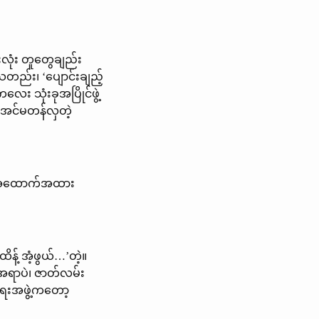
လုံး တူတွေချည်း
ေသတည်း၊ ‘ပျောင်းချည့်
လေး သုံးခုအပြိုင်ဖွဲ့
 အင်မတန်လှတဲ့
ပေ အထောက်အထား
ထိန့် အံ့ဖွယ်…’တဲ့။
အရာပဲ၊ ဇာတ်လမ်း
းအဖွဲ့ကတော့